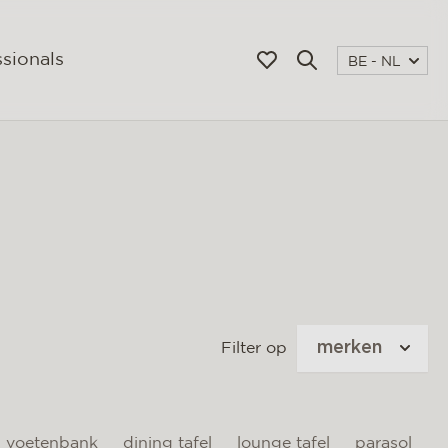
sionals
BE - NL
merken
Filter op
voetenbank
dining tafel
lounge tafel
parasol
a