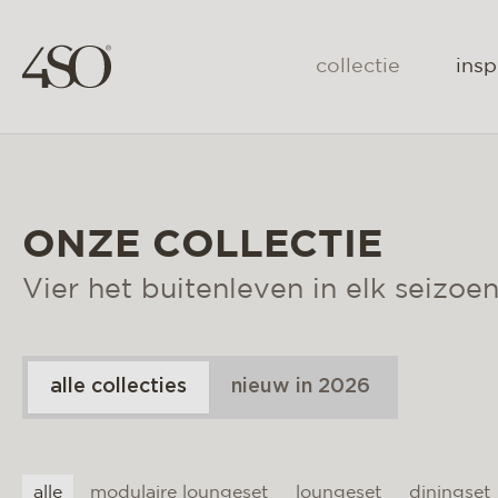
collectie
insp
ONZE COLLECTIE
Vier het buitenleven in elk seizoen
alle collecties
nieuw in 2026
alle
modulaire loungeset
loungeset
diningset