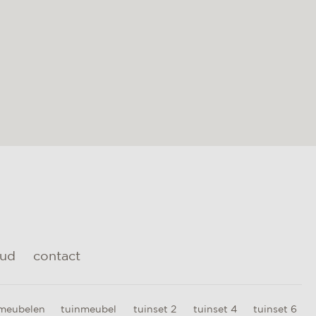
oud
contact
meubelen
tuinmeubel
tuinset 2
tuinset 4
tuinset 6