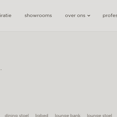
iratie
showrooms
over ons
profes
.
dining stoel
ligbed
lounge bank
lounge stoel