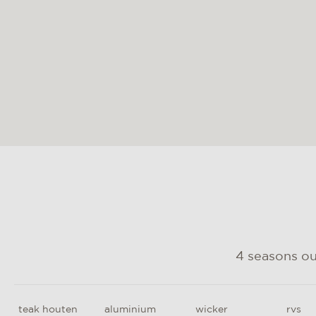
4 seasons o
teak houten
aluminium
wicker
rvs