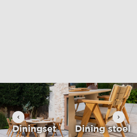
materialen & onderhoud
mvo
contact
Diningset
Dining stoel