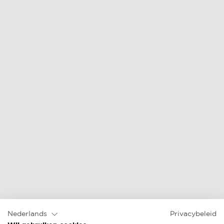
diningset
dining stoel
online prijs &
online prijs &
verkopers
verkopers
Nederlands
Privacybeleid