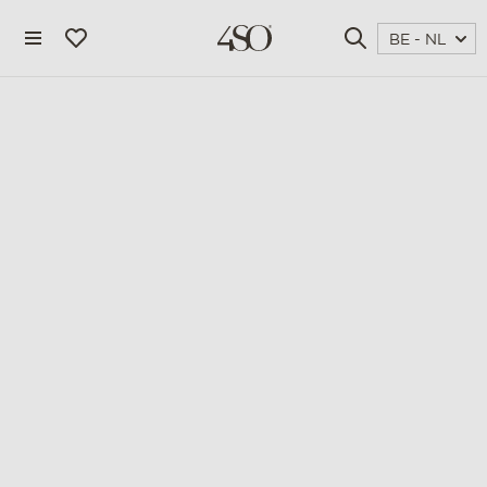
BE - NL
4 seasons outdoor
blog
magazine