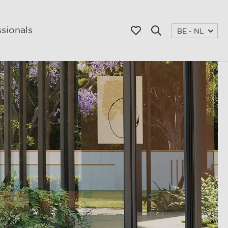
sionals
BE - NL