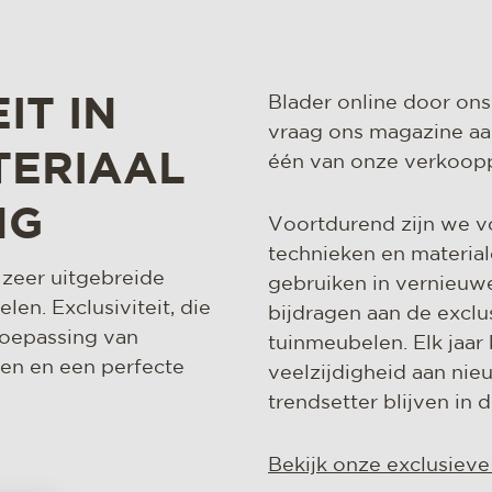
Blader online door ons
IT IN
vraag ons magazine aa
TERIAAL
één van onze verkooppu
NG
Voortdurend zijn we v
technieken en material
zeer uitgebreide
gebruiken in vernieu
len. Exclusiviteit, die
bijdragen aan de exclu
toepassing van
tuinmeubelen. Elk jaa
en en een perfecte
veelzijdigheid aan ni
trendsetter blijven in
Bekijk onze exclusiev