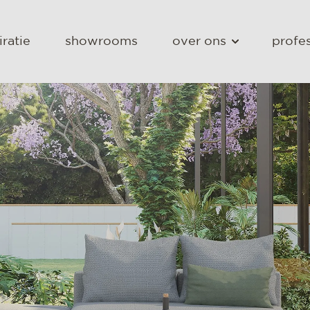
iratie
showrooms
over ons
profes