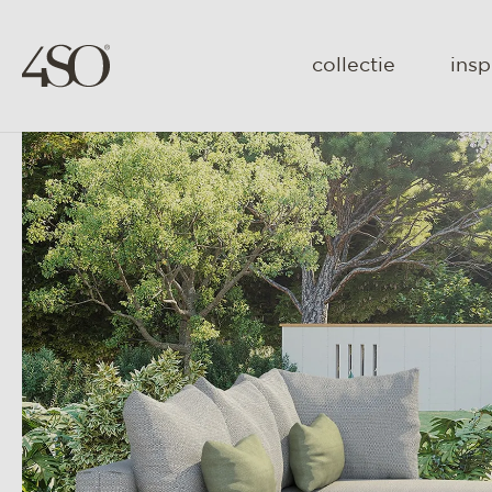
collectie
insp