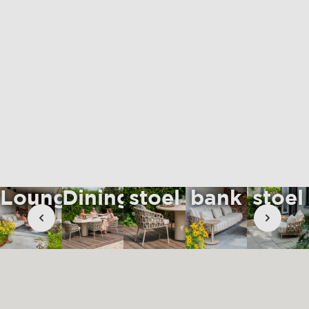
materialen & onderhoud
mvo
contact
Dining
Lounge
Loun
Loungeset
Diningset
stoel
bank
stoel