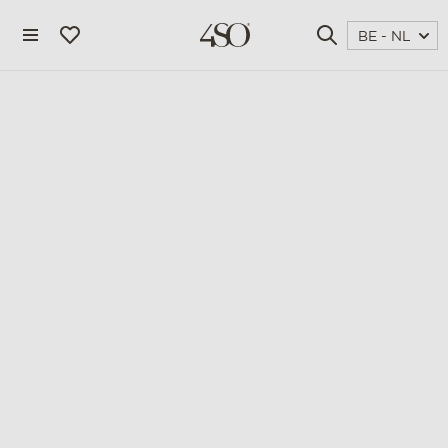
BE - NL
4 seasons outdoor
blog
magazine