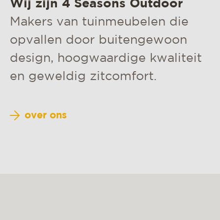
Wij zijn 4 Seasons Outdoor
materialen & onderhoud
Makers van tuinmeubelen die
mvo
opvallen door buitengewoon
contact
design, hoogwaardige kwaliteit
en geweldig zitcomfort.
over ons