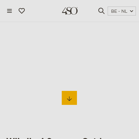
BE - NL
EXCEPTIONAL GARDEN
FURNITURE
bekijk onze collectie
4 seasons outdoor
blog
magazine