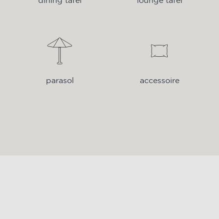
dining tafel
lounge tafel
parasol
accessoire