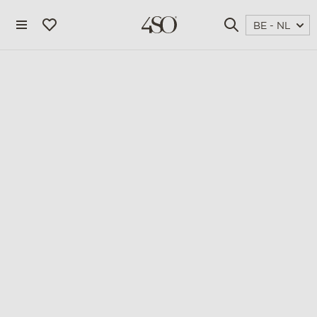
BE - NL
4 seasons outdoor
blog
magazine