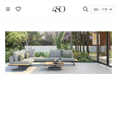
BE - FR
4 seasons outdoor
blog
magazine