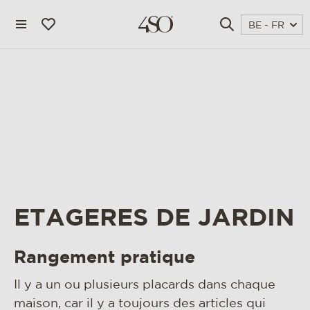
BE - FR
ETAGERES DE JARDIN
4 seasons outdoor
Rangement pratique
blog
Il y a un ou plusieurs placards dans chaque
magazine
maison, car il y a toujours des articles qui