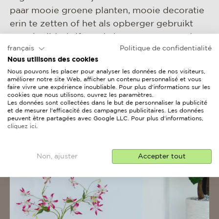
paar mooie groene planten, mooie decoratie
erin te zetten of het als opberger gebruikt
voor je tijdschriften, de kaarsen voor op de
français
Politique de confidentialité
tafel of eventueel zelfs je kruidenplanten
Nous utilisons des cookies
zoals basilicum en peterselie.
Nous pouvons les placer pour analyser les données de nos visiteurs,
améliorer notre site Web, afficher un contenu personnalisé et vous
faire vivre une expérience inoubliable. Pour plus d'informations sur les
cookies que nous utilisons, ouvrez les paramètres.
bekijk hier onze tuinkasten
Les données sont collectées dans le but de personnaliser la publicité
et de mesurer l'efficacité des campagnes publicitaires. Les données
peuvent être partagées avec Google LLC. Pour plus d'informations,
cliquez ici
.
Non, ajuster
Accepter tout