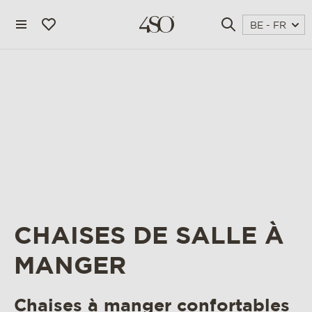
BE - FR
CHAISES DE SALLE À
4 seasons outdoor
MANGER
blog
magazine
Chaises à manger confortables