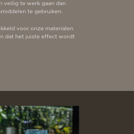
 veilig te werk gaan dan
middelen te gebruiken.
ikkeld voor onze materialen
dat het juiste effect wordt