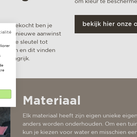
om kleur te beschermen
bekijk hier onze
hebt gekocht ben je
ialité
ooi uw nieuwe aanwinst
dan de sleutel tot
liorer
eubelen en dit vinden
s
belangrijk.
de
tre
Materiaal
Elk materiaal heeft zijn eigen unieke ei
anders worden onderhouden. Om een tui
kun je kiezen voor water en misschien een