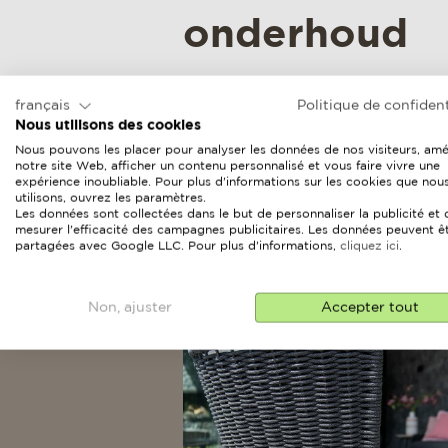
onderhoud
Als je een nieuw tuinmeubel 
français
Politique de confident
natuurlijk erg blij met hoe m
Nous utilisons des cookies
eruit ziet. Goed onderhoud is 
Nous pouvons les placer pour analyser les données de nos visiteurs, amé
blijvend plezier van je tuinm
notre site Web, afficher un contenu personnalisé et vous faire vivre une
expérience inoubliable. Pour plus d'informations sur les cookies que nou
we bij 4 Seasons Outdoor erg 
utilisons, ouvrez les paramètres.
Les données sont collectées dans le but de personnaliser la publicité et 
mesurer l'efficacité des campagnes publicitaires. Les données peuvent ê
partagées avec Google LLC. Pour plus d'informations,
cliquez ici
.
Non, ajuster
Accepter tout