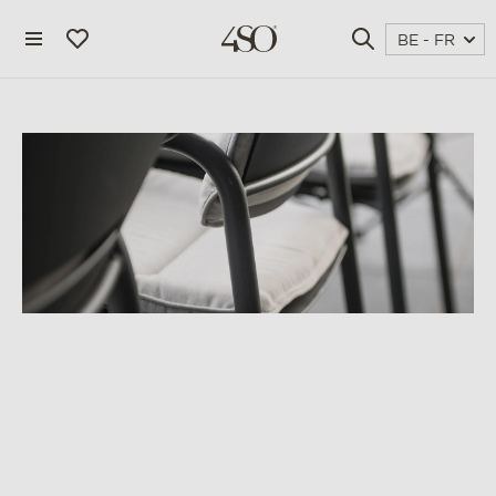
BE - FR
4 seasons outdoor
blog
magazine