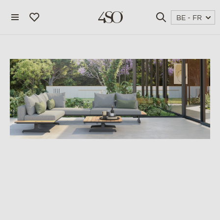
BE - FR
4 seasons outdoor
blog
magazine