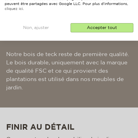
ans. Nous développons également depuis
peuvent être partagées avec Google LLC. Pour plus d'informations,
cliquez ici
.
plusieurs années des meubles de jardin avec
du Rope . Une matière incroyablement
Non, ajuster
Accepter tout
polyvalente qui nous permet de développer
des designs innovants pour nos modèles.
Notre bois de teck reste de première qualité.
Le bois durable, uniquement avec la marque
de qualité FSC et ce qui provient des
plantations est utilisé dans nos meubles de
jardin.
FINIR AU DÉTAIL