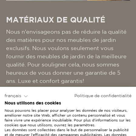
MATÉRIAUX DE QUALITÉ
Nous n'envisageons pas de réduire la qualité
des matières pour nos meubles de jardin
exclusifs. Nous voulons seulement vous
fournir des meubles de jardin de la meilleure
qualité. Pour souligner cela, nous sommes
heureux de vous donner une garantie de 5
ans. Luxe et confort garantis!
français
Politique de confidentialité
En plus de l'acier inoxydable et de
Nous utilisons des cookies
l'aluminium que nous utilisons depuis de
Nous pouvons les placer pour analyser les données de nos visiteurs,
nombreuses années comme base pour nos
améliorer notre site Web, afficher un contenu personnalisé et vous
faire vivre une expérience inoubliable. Pour plus d'informations sur les
modèles, notre fil de tressage Hularo est
cookies que nous utilisons, ouvrez les paramètres.
Les données sont collectées dans le but de personnaliser la publicité
d'une qualité telle que nous le garantissons 10
et de mesurer l'efficacité des campagnes publicitaires. Les données