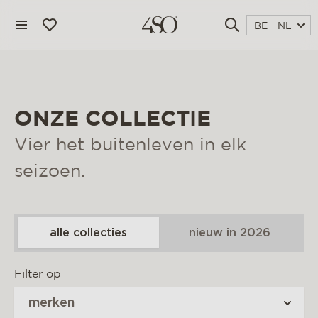
BE - NL
ONZE COLLECTIE
Vier het buitenleven in elk
seizoen.
alle collecties
nieuw in 2026
4 seasons outdoor
Filter op
blog
merken
magazine