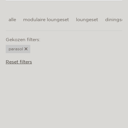
materialen & onderhoud
mvo
alle
modulaire loungeset
loungeset
diningset
contact
Gekozen filters:
parasol
Reset filters
HACIENDA