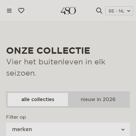
BE - NL
ONZE COLLECTIE
Vier het buitenleven in elk
seizoen.
alle collecties
nieuw in 2026
4 seasons outdoor
Filter op
blog
merken
magazine