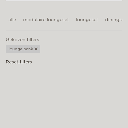
materialen & onderhoud
mvo
alle
modulaire loungeset
loungeset
diningset
contact
Gekozen filters:
lounge bank
Reset filters
BIARRITZ