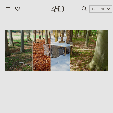
BE - NL
4 seasons outdoor
blog
magazine