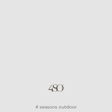
waar je diverse stijlen en kwaliteiten kunt
vinden. Fijn dat er voor ieder wat wils is! Maar
waar moet je nou op letten als je een nieuwe
tuinset zoekt?
4 seasons outdoor