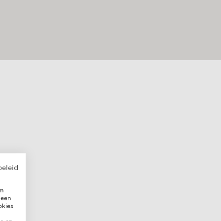
beleid
om
 een
okies