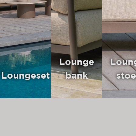
Lounge
Loun
Loungeset
bank
stoe