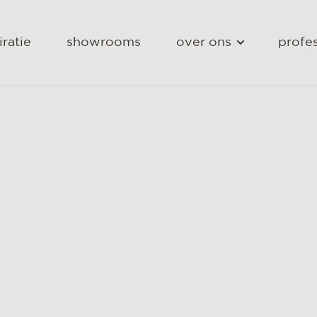
iratie
showrooms
over ons
profes