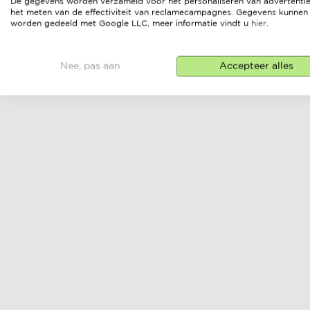
De gegevens worden verzameld voor het personaliseren van advertentie
het meten van de effectiviteit van reclamecampagnes. Gegevens kunnen
worden gedeeld met Google LLC, meer informatie vindt u
hier
.
Nee, pas aan
Accepteer alles
loungeset
lounge bank
online prijs &
online prijs &
verkopers
verkopers