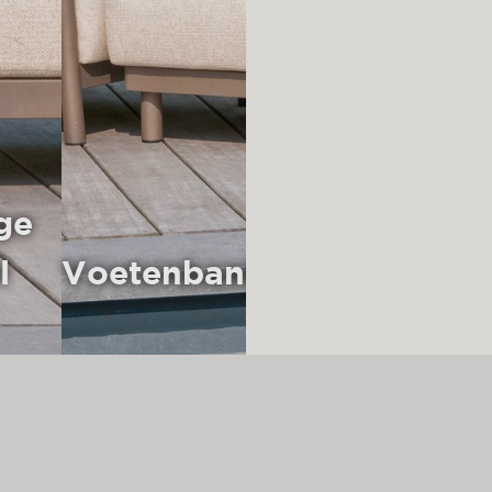
ge
l
Voetenbank