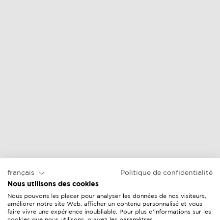
chaise longue
repose-pied
prix en ligne &
prix en ligne &
vendeurs
vendeurs
français
Politique de confidentialité
Nous utilisons des cookies
Nous pouvons les placer pour analyser les données de nos visiteurs,
améliorer notre site Web, afficher un contenu personnalisé et vous
faire vivre une expérience inoubliable. Pour plus d'informations sur les
cookies que nous utilisons, ouvrez les paramètres.