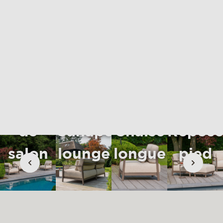
matériaux et entretien
rse
contact
Ensemble
de
Canapé
Chaise
Repose
salon
lounge
longue
pied