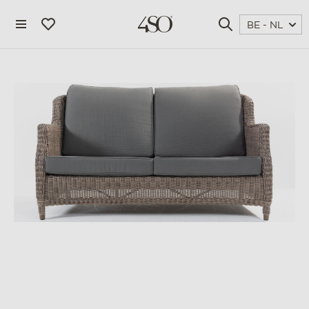
BE - NL
4 seasons outdoor
blog
magazine