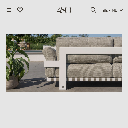
BE - NL
4 seasons outdoor
blog
magazine