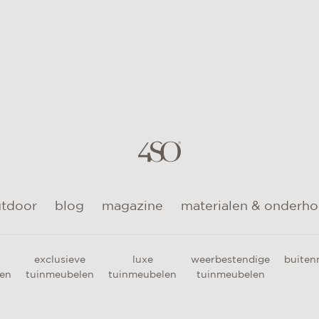
utdoor
blog
magazine
materialen & onderh
exclusieve
luxe
weerbestendige
buiten
en
tuinmeubelen
tuinmeubelen
tuinmeubelen