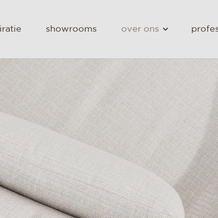
iratie
showrooms
over ons
profes