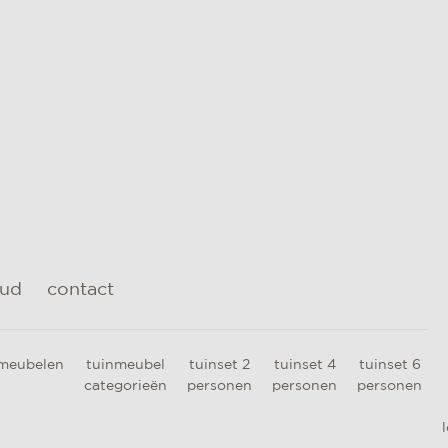
oud
contact
meubelen
tuinmeubel
tuinset 2
tuinset 4
tuinset 6
categorieën
personen
personen
personen