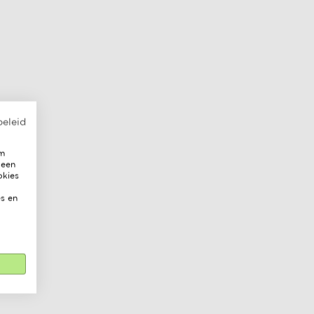
beleid
om
 een
okies
s en