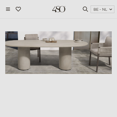
BE - NL
4 seasons outdoor
blog
magazine