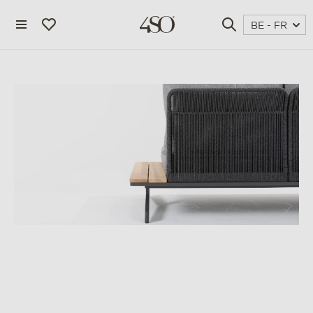
BE - FR
4 seasons outdoor
blog
magazine