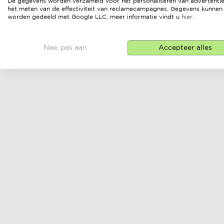
De gegevens worden verzameld voor het personaliseren van advertentie
het meten van de effectiviteit van reclamecampagnes. Gegevens kunnen
worden gedeeld met Google LLC, meer informatie vindt u
hier
.
Nee, pas aan
Accepteer alles
dining tafel
online prijs &
verkopers