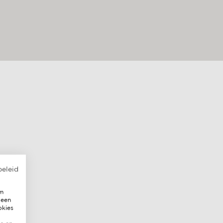
beleid
om
 een
okies