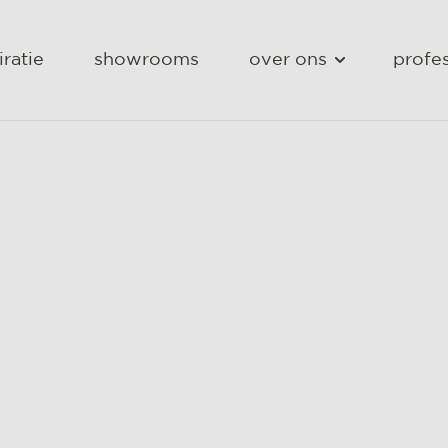
iratie
showrooms
over ons
profes