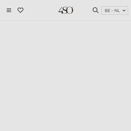
BE - NL
4 seasons outdoor
blog
magazine