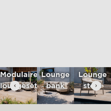
materialen & onderhoud
mvo
contact
Modulaire
Lounge
Lounge
loungeset
bank
stoel