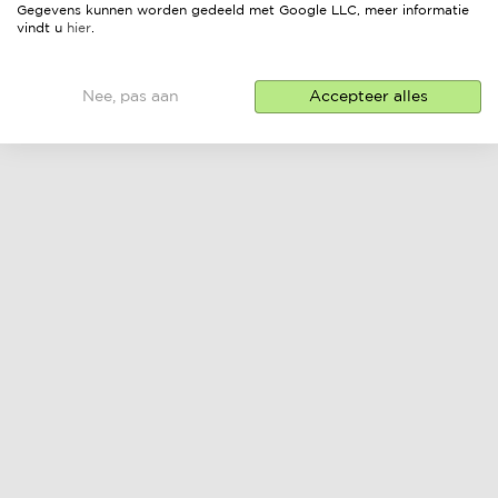
Gegevens kunnen worden gedeeld met Google LLC, meer informatie
vindt u
hier
.
Nee, pas aan
Accepteer alles
lounge tafel
online prijs &
verkopers