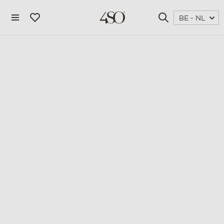
BE - NL
4 seasons outdoor
blog
magazine