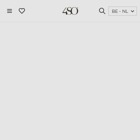
BE - NL
4 seasons outdoor
blog
magazine