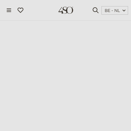
BE - NL
4 seasons outdoor
blog
magazine