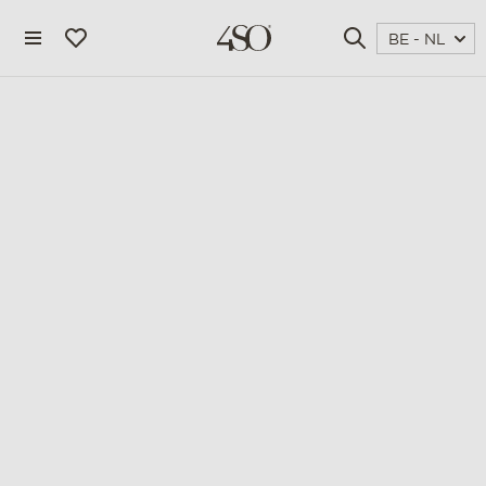
BE - NL
4 seasons outdoor
blog
magazine