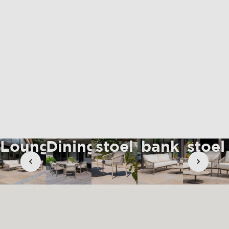
materialen & onderhoud
mvo
contact
Dining
Lounge
Loun
Loungeset
Diningset
stoel
bank
stoel