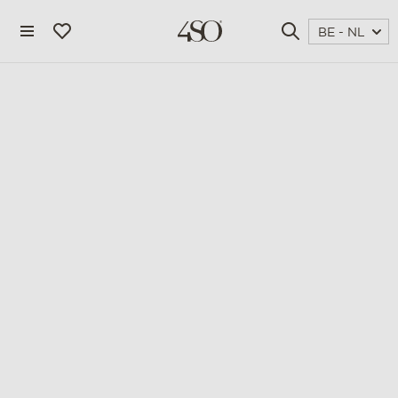
BE - NL
4 seasons outdoor
blog
magazine