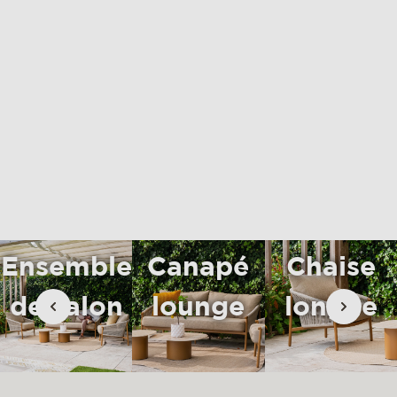
matériaux et entretien
rse
contact
Ensemble
Canapé
Chaise
de salon
lounge
longue