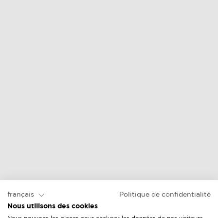
prix en ligne &
prix en ligne &
vendeurs
vendeurs
chaise longue
prix en ligne &
vendeurs
français
Politique de confidentialité
Nous utilisons des cookies