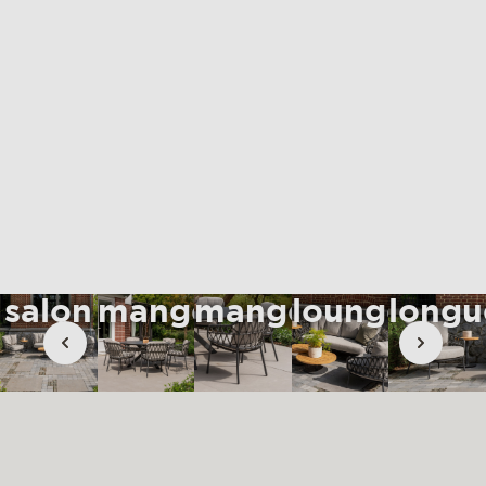
matériaux et entretien
rse
contact
Ensemble
Ensemble
Chaise
de
à
à
Canapé
Chais
salon
manger
manger
lounge
longu