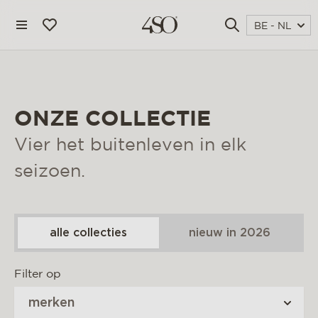
BE - NL
ONZE COLLECTIE
Vier het buitenleven in elk
seizoen.
alle collecties
nieuw in 2026
4 seasons outdoor
Filter op
blog
merken
magazine