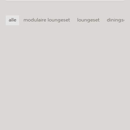
materialen & onderhoud
mvo
alle
modulaire loungeset
loungeset
diningset
contact
BIARRITZ